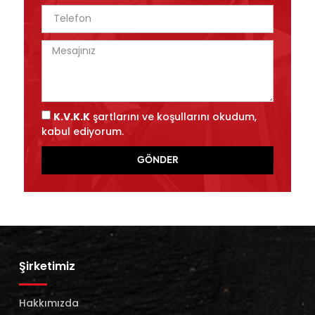
K.V.K.K
şartlarını ve koşullarını okudum,
kabul ediyorum.
GÖNDER
Şirketimiz
Hakkımızda