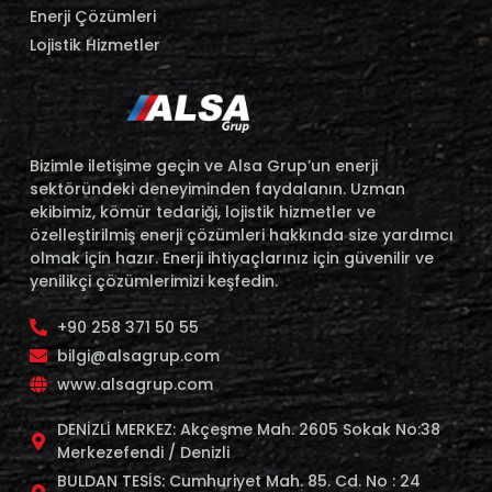
Enerji Çözümleri
Lojistik Hizmetler
Bizimle iletişime geçin ve Alsa Grup’un enerji
sektöründeki deneyiminden faydalanın. Uzman
ekibimiz, kömür tedariği, lojistik hizmetler ve
özelleştirilmiş enerji çözümleri hakkında size yardımcı
olmak için hazır. Enerji ihtiyaçlarınız için güvenilir ve
yenilikçi çözümlerimizi keşfedin.
+90 258 371 50 55
bilgi@alsagrup.com
www.alsagrup.com
DENİZLİ MERKEZ: Akçeşme Mah. 2605 Sokak No:38
Merkezefendi / Denizli
BULDAN TESİS: Cumhuriyet Mah. 85. Cd. No : 24