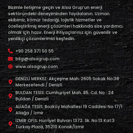
Bizimle iletişime geçin ve Alsa Grup’un enerji
sektöründeki deneyiminden faydalanın. Uzman
ekibimiz, kömür tedariği, lojistik hizmetler ve
özelleştirilmiş enerji çözümleri hakkında size yardımcı
olmak için hazır. Enerji ihtiyaçlarınız için güvenilir ve
yenilikçi çözümlerimizi keşfedin.
+90 258 371 50 55
bilgi@alsagrup.com
www.alsagrup.com
DENİZLİ MERKEZ: Akçeşme Mah. 2605 Sokak No:38
Merkezefendi / Denizli
BULDAN TESİS: Cumhuriyet Mah. 85. Cd. No : 24
Buldan / Denizli
ALİAĞA TESİS: Bozköy Mahallesi 19 Caddesi No 17/1
Aliağa / İzmir
İZMİR OFİS: Hürriyet Bulvarı 1372. Sk. No:13 Kat:3
Türkay Plaza, 35210 Konak/İzmir