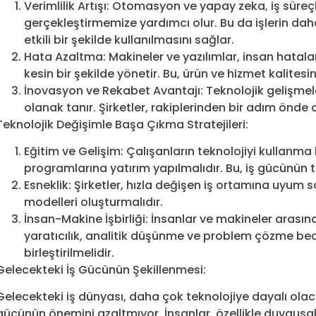
Verimlilik Artışı: Otomasyon ve yapay zeka, iş süreçl
gerçekleştirmemize yardımcı olur. Bu da işlerin da
etkili bir şekilde kullanılmasını sağlar.
Hata Azaltma: Makineler ve yazılımlar, insan hatalar
kesin bir şekilde yönetir. Bu, ürün ve hizmet kalitesini 
İnovasyon ve Rekabet Avantajı: Teknolojik gelişmeler
olanak tanır. Şirketler, rakiplerinden bir adım önde o
Teknolojik Değişimle Başa Çıkma Stratejileri:
Eğitim ve Gelişim: Çalışanların teknolojiyi kullanma 
programlarına yatırım yapılmalıdır. Bu, iş gücünün 
Esneklik: Şirketler, hızla değişen iş ortamına uyum s
modelleri oluşturmalıdır.
İnsan-Makine İşbirliği: İnsanlar ve makineler arasında
yaratıcılık, analitik düşünme ve problem çözme becer
birleştirilmelidir.
Gelecekteki İş Gücünün Şekillenmesi:
Gelecekteki iş dünyası, daha çok teknolojiye dayalı olac
gücünün önemini azaltmıyor. İnsanlar, özellikle duygusal ze