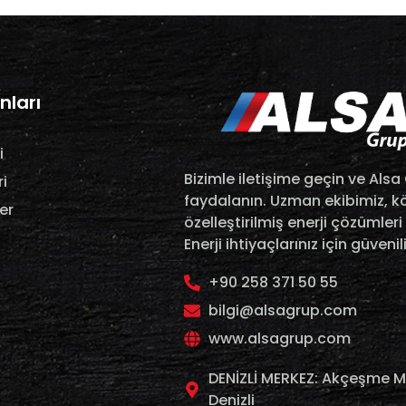
nları
i
Bizimle iletişime geçin ve Als
i
faydalanın. Uzman ekibimiz, köm
er
özelleştirilmiş enerji çözümler
Enerji ihtiyaçlarınız için güveni
+90 258 371 50 55
bilgi@alsagrup.com
www.alsagrup.com
DENİZLİ MERKEZ: Akçeşme M
Denizli