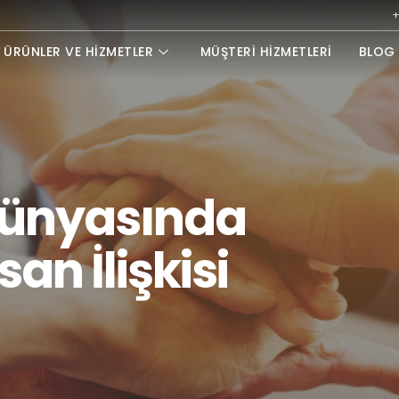
+
ÜRÜNLER VE HIZMETLER
MÜŞTERI HIZMETLERI
BLOG 
Dünyasında
san İlişkisi